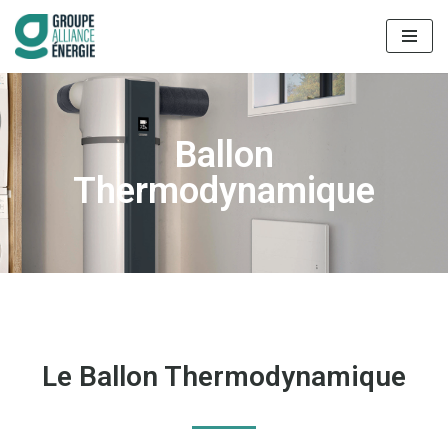
Aller
au
contenu
Ballon
Thermodynamique
Le Ballon Thermodynamique